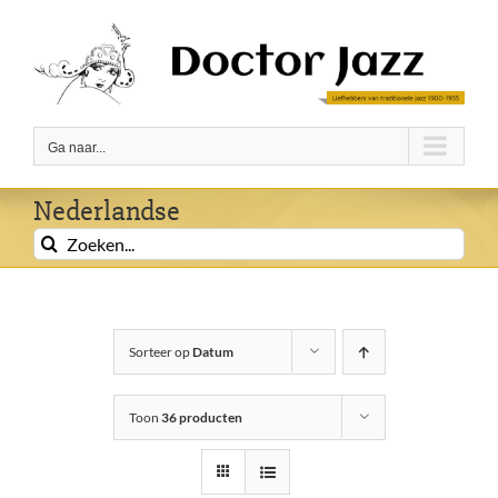
Ga
naar
inhoud
Ga naar...
Nederlandse
Zoeken
naar:
Sorteer op
Datum
Toon
36 producten