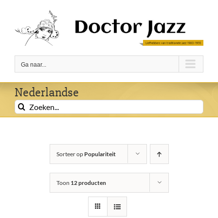
Ga
naar
inhoud
Ga naar...
Nederlandse
Zoeken
naar:
Sorteer op
Populariteit
Toon
12 producten