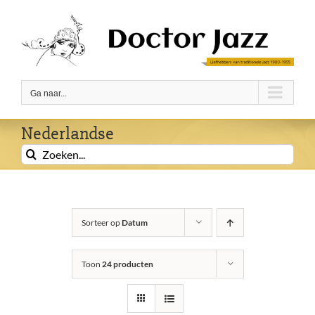
Ga
naar
inhoud
Ga naar...
Nederlandse
Zoeken
naar:
Sorteer op
Datum
Toon
24 producten