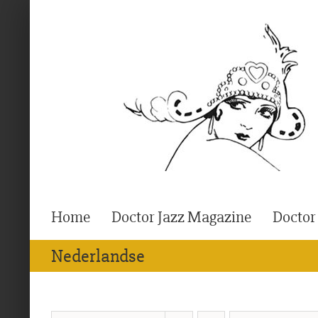
Ga
naar
inhoud
Home
Doctor Jazz Magazine
Doctor
Nederlandse