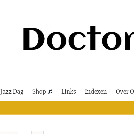
 Jazz Dag
Shop
Links
Indexen
Over 