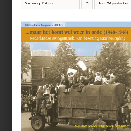
Sorteer op
Datum
Toon
24 producten
AILS