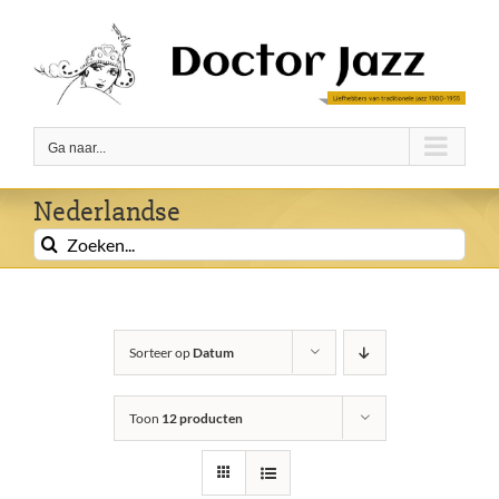
Ga
naar
inhoud
Ga naar...
Nederlandse
Zoeken
naar:
Sorteer op
Datum
Toon
12 producten