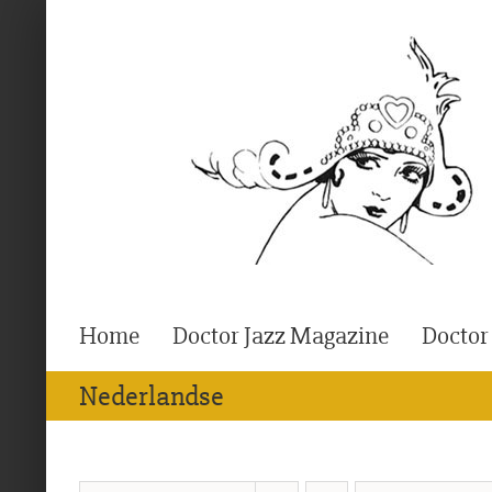
Ga
naar
inhoud
Home
Doctor Jazz Magazine
Doctor
Nederlandse