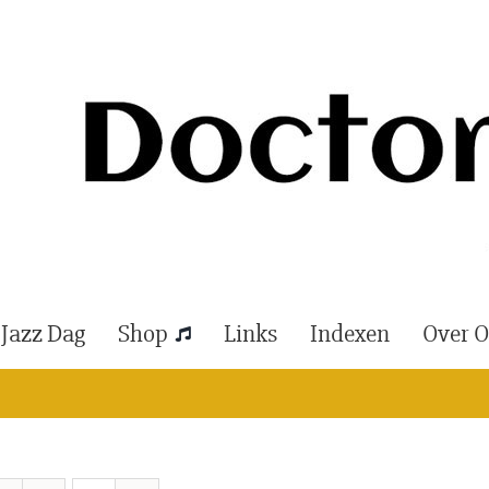
 Jazz Dag
Shop
Links
Indexen
Over 