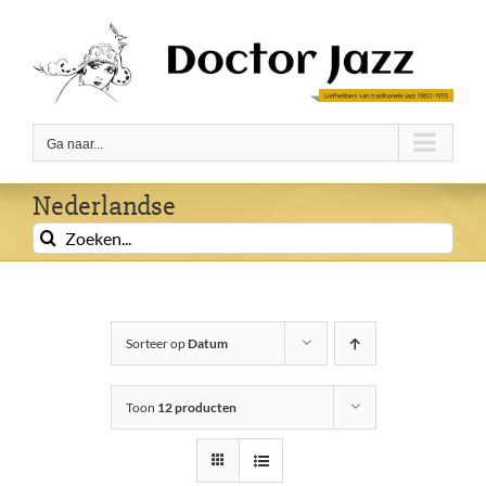
Ga
naar
inhoud
Ga naar...
Nederlandse
Zoeken
naar:
Sorteer op
Datum
Toon
12 producten