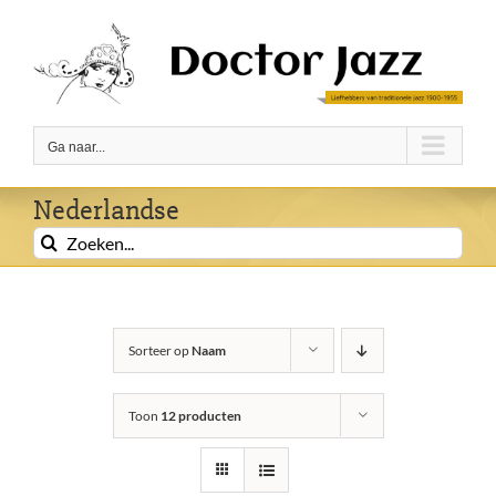
Ga
naar
inhoud
Ga naar...
Nederlandse
Zoeken
naar:
Sorteer op
Naam
Toon
12 producten