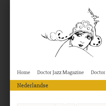
Ga
naar
inhoud
Home
Doctor Jazz Magazine
Doctor
Nederlandse