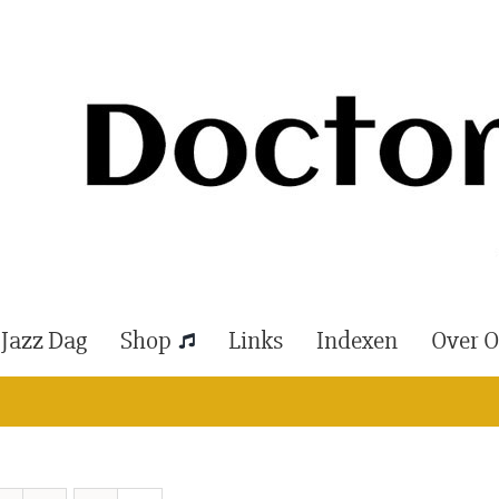
 Jazz Dag
Shop
Links
Indexen
Over 