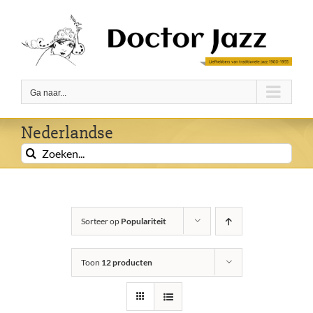
Ga
naar
inhoud
Ga naar...
Nederlandse
Zoeken
naar:
Sorteer op
Populariteit
Toon
12 producten