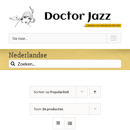
Ga
naar
inhoud
Ga naar...
Nederlandse
Zoeken
naar:
Sorteer op
Populariteit
Toon
36 producten