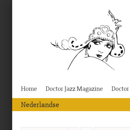
Ga
naar
inhoud
Home
Doctor Jazz Magazine
Doctor
Nederlandse