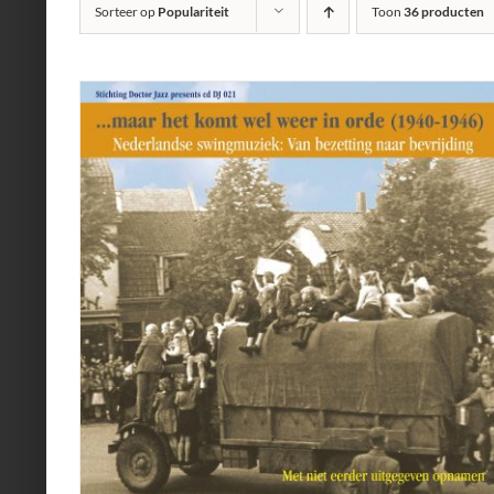
Sorteer op
Populariteit
Toon
36 producten
AILS