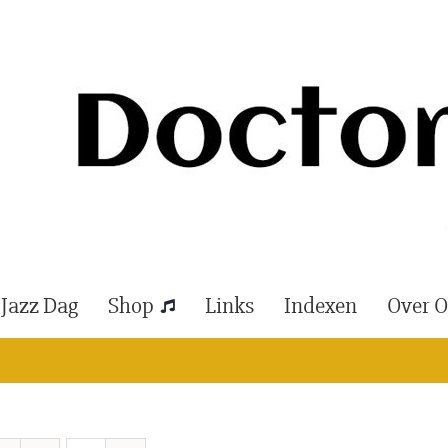
 Jazz Dag
Shop
Links
Indexen
Over 