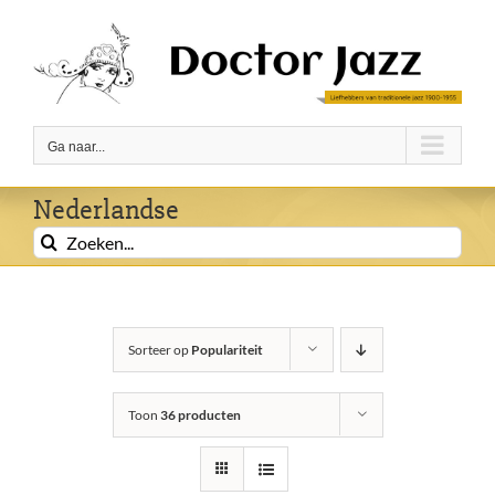
Ga
naar
inhoud
Ga naar...
Nederlandse
Zoeken
naar:
Sorteer op
Populariteit
Toon
36 producten