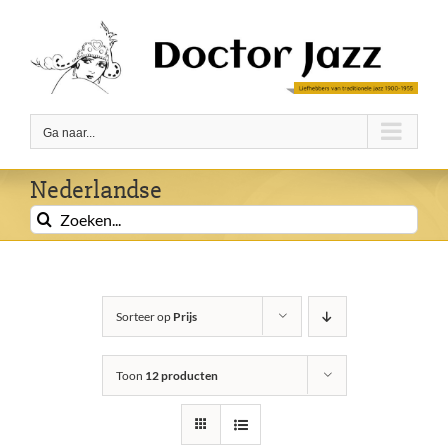
Ga
naar
inhoud
Ga naar...
Nederlandse
Zoeken
naar:
Sorteer op
Prijs
Toon
12 producten