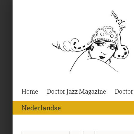
Ga
naar
inhoud
Home
Doctor Jazz Magazine
Doctor
Nederlandse