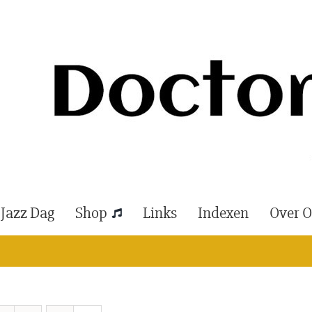
 Jazz Dag
Shop
Links
Indexen
Over 