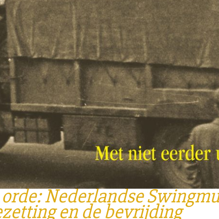
n orde: Nederlandse Swingmu
ezetting en de bevrijding