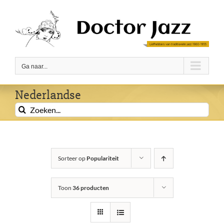
Ga
naar
inhoud
Ga naar...
Nederlandse
Zoeken
naar:
Sorteer op
Populariteit
Toon
36 producten