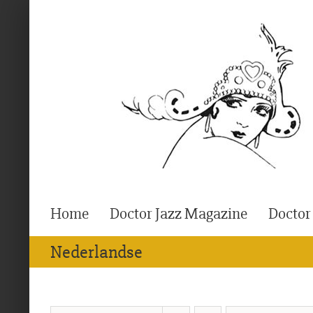
Ga
naar
inhoud
Home
Doctor Jazz Magazine
Doctor
Nederlandse