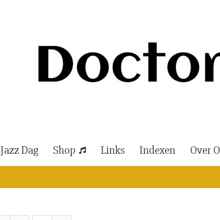
 Jazz Dag
Shop
Links
Indexen
Over 