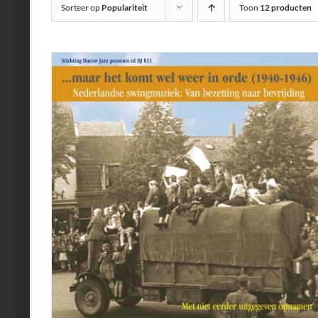
Sorteer op
Populariteit
Toon
12 producten
AILS