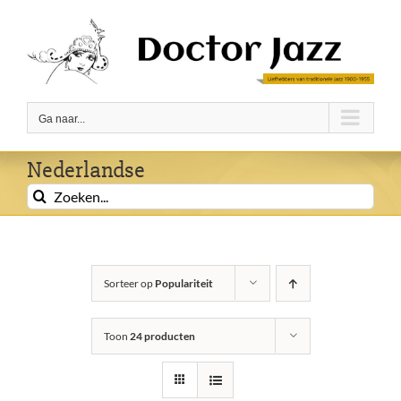
Ga
naar
inhoud
Ga naar...
Nederlandse
Zoeken
naar:
Sorteer op
Populariteit
Toon
24 producten