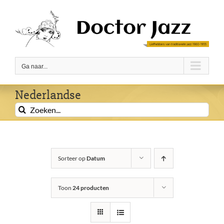
Ga
naar
inhoud
Ga naar...
Nederlandse
Zoeken
naar:
Sorteer op
Datum
Toon
24 producten