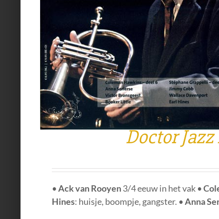
Doctor Jazz
•
Ack van Rooyen
3/4 eeuw in het vak •
Col
Hines
: huisje, boompje, gangster. •
Anna Ser