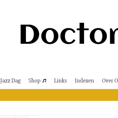
 Jazz Dag
Shop
Links
Indexen
Over 