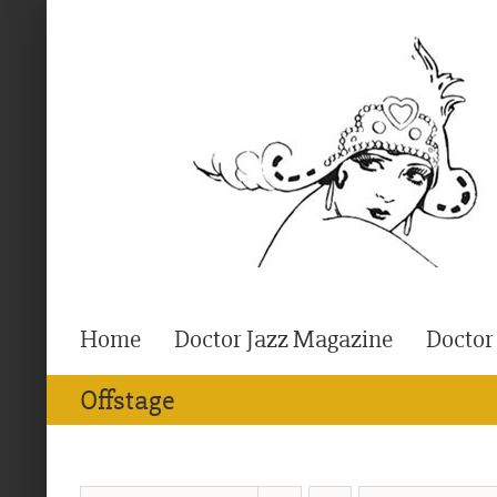
Ga
naar
inhoud
Home
Doctor Jazz Magazine
Doctor
Offstage