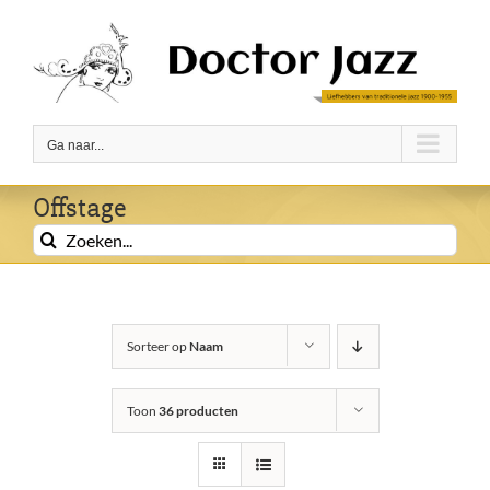
Ga
naar
inhoud
Ga naar...
Offstage
Zoeken
naar:
Sorteer op
Naam
Toon
36 producten