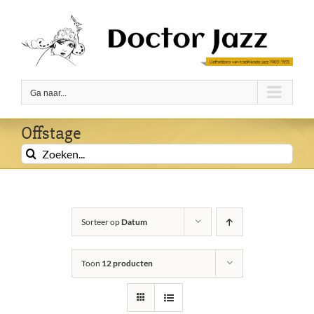
Ga
naar
inhoud
Ga naar...
Offstage
Zoeken
naar:
Sorteer op
Datum
Toon
12 producten