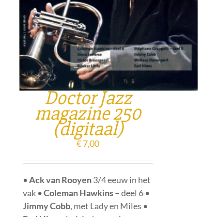
Doctor Jazz
magazine 250
(digitaal)
€
7,00
•
Ack van Rooyen
3/4 eeuw in het
vak •
Coleman Hawkins
– deel 6 •
Jimmy Cobb
, met Lady en Miles •