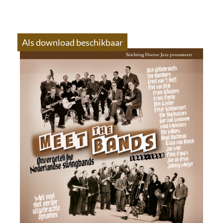
Als download beschikbaar
S