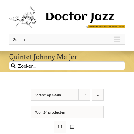
Ga
naar
inhoud
Ga naar...
Quintet Johnny Meijer
Zoeken
naar:
Sorteer op
Naam
Toon
24 producten