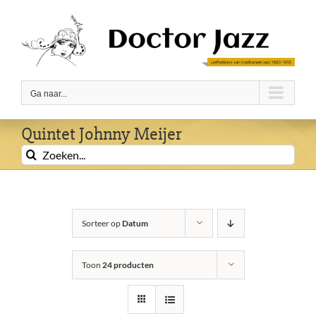
Ga
naar
inhoud
Ga naar...
Quintet Johnny Meijer
Zoeken
naar:
Sorteer op
Datum
Toon
24 producten