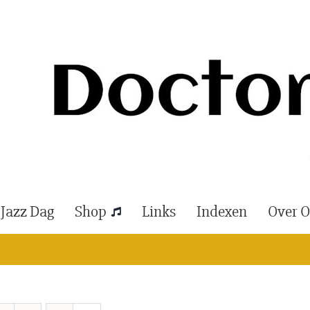
 Jazz Dag
Shop
Links
Indexen
Over 