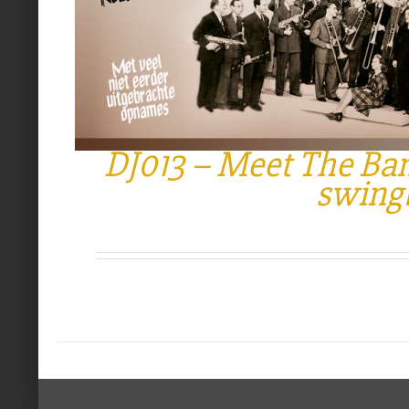
DJ013 – Meet The Ban
swing