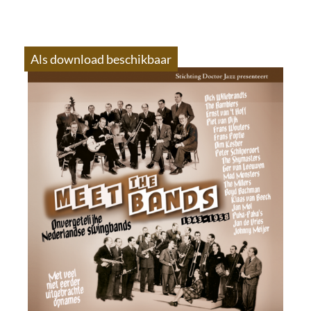
Als download beschikbaar
S