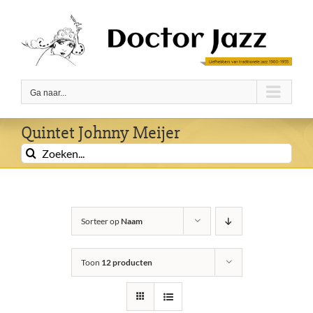
Ga
naar
inhoud
Ga naar...
Quintet Johnny Meijer
Zoeken
naar:
Sorteer op
Naam
Toon
12 producten