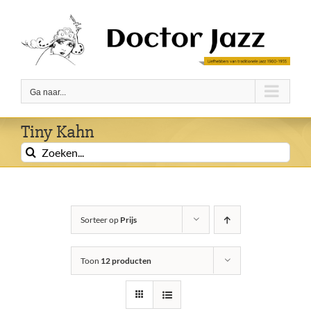
Ga
naar
inhoud
Ga naar...
Tiny Kahn
Zoeken
naar:
Sorteer op
Prijs
Toon
12 producten