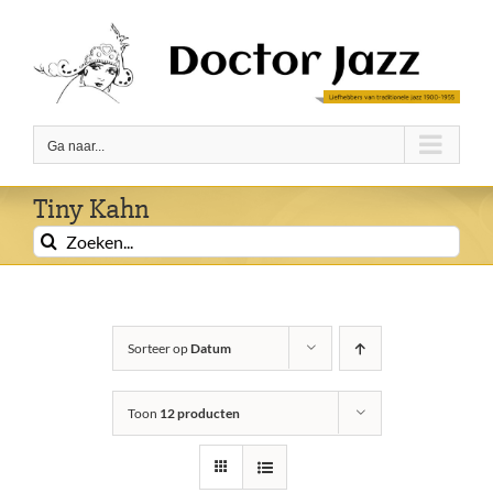
Ga
naar
inhoud
Ga naar...
Tiny Kahn
Zoeken
naar:
Sorteer op
Datum
Toon
12 producten