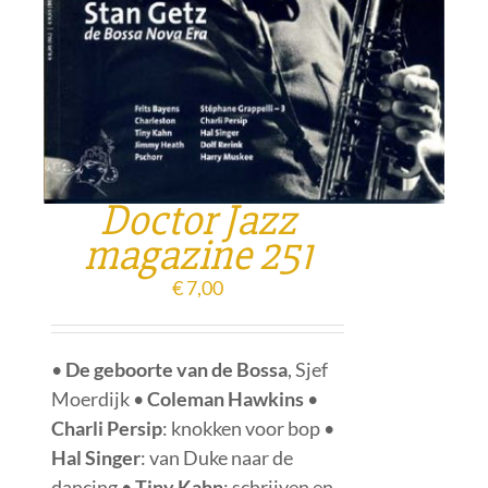
Doctor Jazz
magazine 251
€
7,00
•
De geboorte van de Bossa
, Sjef
Moerdijk •
Coleman Hawkins
•
Charli Persip
: knokken voor bop •
Hal Singer
: van Duke naar de
dancing •
Tiny Kahn
: schrijven en