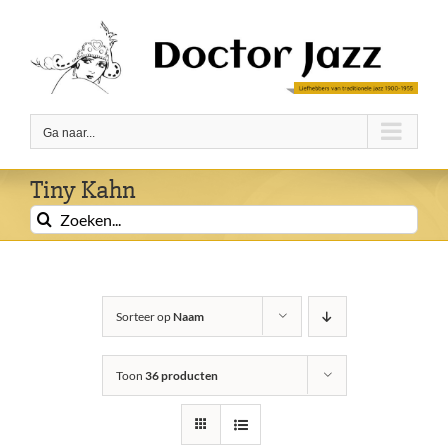
Ga
naar
inhoud
Ga naar...
Tiny Kahn
Zoeken
naar:
Sorteer op
Naam
Toon
36 producten