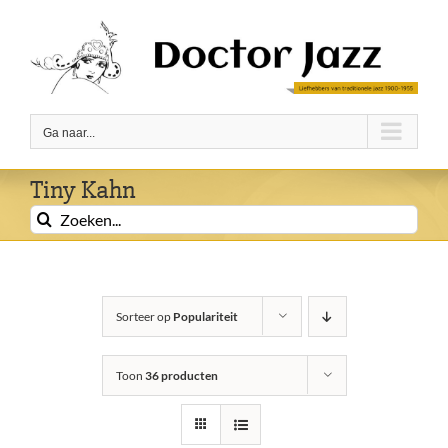
Ga
naar
inhoud
Ga naar...
Tiny Kahn
Zoeken
naar:
Sorteer op
Populariteit
Toon
36 producten