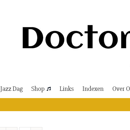
 Jazz Dag
Shop
Links
Indexen
Over 