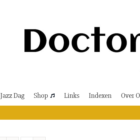
 Jazz Dag
Shop
Links
Indexen
Over 