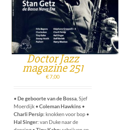
Doctor Jazz
magazine 251
€
7,00
•
De geboorte van de Bossa
, Sjef
Moerdijk •
Coleman Hawkins
•
Charli Persip
: knokken voor bop •
Hal Singer
: van Duke naar de
dancing •
Tiny Kahn
: schrijven en