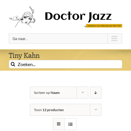
Ga
naar
inhoud
Ga naar...
Tiny Kahn
Zoeken
naar:
Sorteer op
Naam
Toon
12 producten