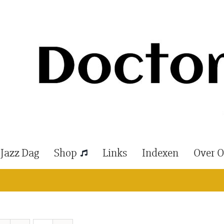
 Jazz Dag
Shop
Links
Indexen
Over 