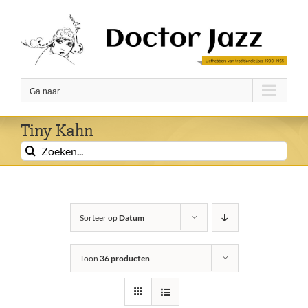
Ga
naar
inhoud
Ga naar...
Tiny Kahn
Zoeken
naar:
Sorteer op
Datum
Toon
36 producten