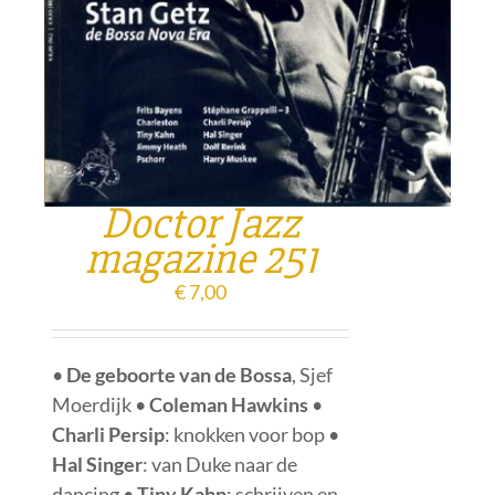
Doctor Jazz
magazine 251
€
7,00
•
De geboorte van de Bossa
, Sjef
Moerdijk •
Coleman Hawkins
•
Charli Persip
: knokken voor bop •
Hal Singer
: van Duke naar de
dancing •
Tiny Kahn
: schrijven en