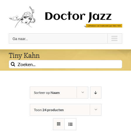
Ga
naar
inhoud
Ga naar...
Tiny Kahn
Zoeken
naar:
Sorteer op
Naam
Toon
24 producten