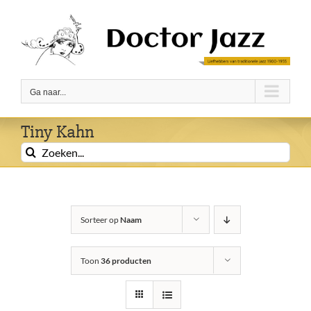
Ga
naar
inhoud
Ga naar...
Tiny Kahn
Zoeken
naar:
Sorteer op
Naam
Toon
36 producten