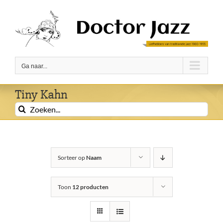
Ga
naar
inhoud
Ga naar...
Tiny Kahn
Zoeken
naar:
Sorteer op
Naam
Toon
12 producten