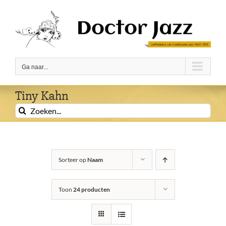
Ga
naar
inhoud
Ga naar...
Tiny Kahn
Zoeken
naar:
Sorteer op
Naam
Toon
24 producten