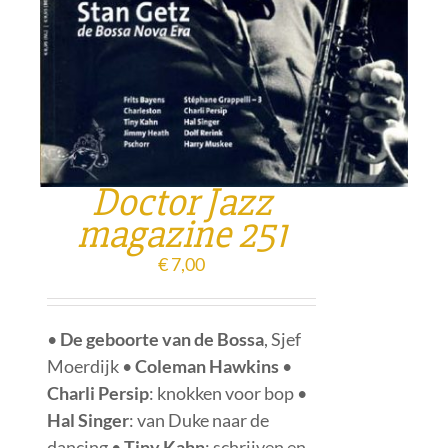
Doctor Jazz
magazine 251
€
7,00
•
De geboorte van de Bossa
, Sjef
Moerdijk •
Coleman Hawkins
•
Charli Persip
: knokken voor bop •
Hal Singer
: van Duke naar de
dancing •
Tiny Kahn
: schrijven en