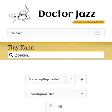
Ga
naar
inhoud
Ga naar...
Tiny Kahn
Zoeken
naar:
Sorteer op
Populariteit
Toon
36 producten