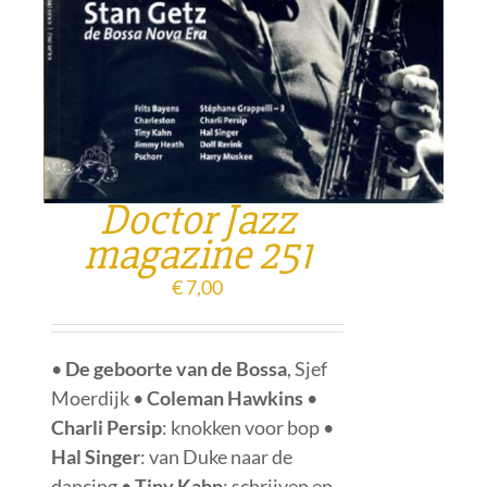
Doctor Jazz
magazine 251
€
7,00
•
De geboorte van de Bossa
, Sjef
Moerdijk •
Coleman Hawkins
•
Charli Persip
: knokken voor bop •
Hal Singer
: van Duke naar de
dancing •
Tiny Kahn
: schrijven en