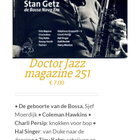
Doctor Jazz
magazine 251
€
7,00
•
De geboorte van de Bossa
, Sjef
Moerdijk •
Coleman Hawkins
•
Charli Persip
: knokken voor bop •
Hal Singer
: van Duke naar de
dancing •
Tiny Kahn
: schrijven en