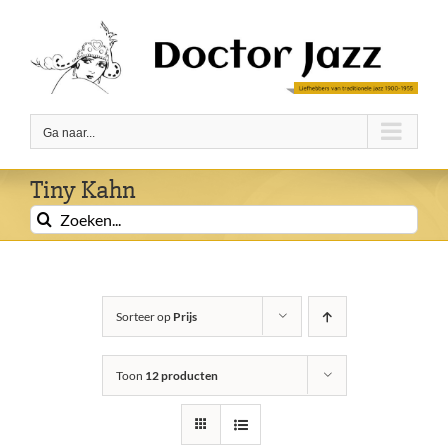
Ga
naar
inhoud
Ga naar...
Tiny Kahn
Zoeken
naar:
Sorteer op
Prijs
Toon
12 producten