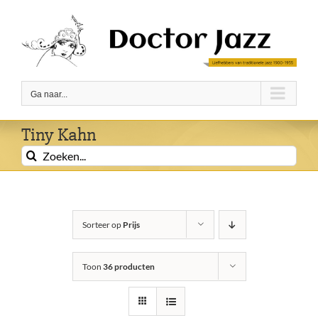
Ga
naar
inhoud
Ga naar...
Tiny Kahn
Zoeken
naar:
Sorteer op
Prijs
Toon
36 producten