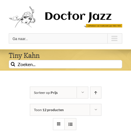
Ga
naar
inhoud
Ga naar...
Tiny Kahn
Zoeken
naar:
Sorteer op
Prijs
Toon
12 producten