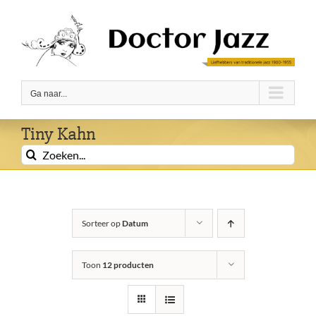
Ga
naar
inhoud
Ga naar...
Tiny Kahn
Zoeken
naar:
Sorteer op
Datum
Toon
12 producten