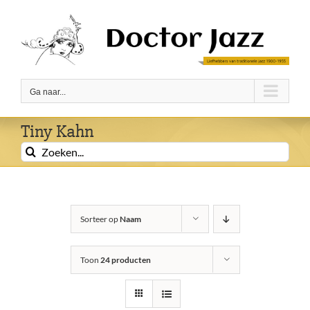
Ga
naar
inhoud
Ga naar...
Tiny Kahn
Zoeken
naar:
Sorteer op
Naam
Toon
24 producten