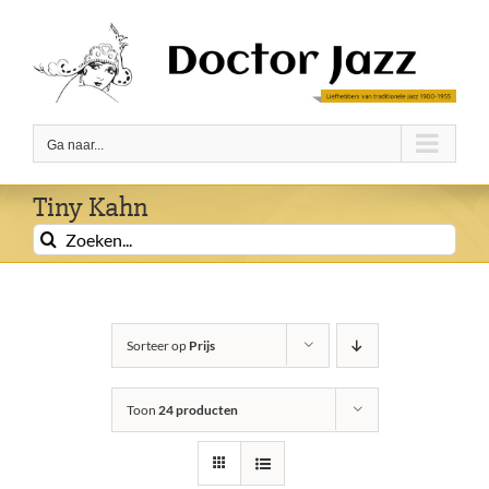
Ga
naar
inhoud
Ga naar...
Tiny Kahn
Zoeken
naar:
Sorteer op
Prijs
Toon
24 producten