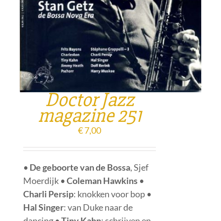
Doctor Jazz
magazine 251
€
7,00
•
De geboorte van de Bossa
, Sjef
Moerdijk •
Coleman Hawkins
•
Charli Persip
: knokken voor bop •
Hal Singer
: van Duke naar de
dancing •
Tiny Kahn
: schrijven en