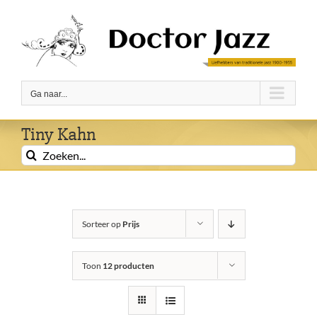
Ga
naar
inhoud
Ga naar...
Tiny Kahn
Zoeken
naar:
Sorteer op
Prijs
Toon
12 producten