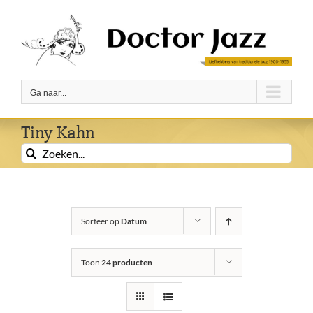
Ga
naar
inhoud
Ga naar...
Tiny Kahn
Zoeken
naar:
Sorteer op
Datum
Toon
24 producten