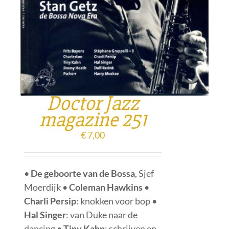
Doctor Jazz
magazine 251
€
7,00
•
De geboorte van de Bossa
, Sjef
Moerdijk •
Coleman Hawkins
•
Charli Persip
: knokken voor bop •
Hal Singer
: van Duke naar de
dancing •
Tiny Kahn
: schrijven en