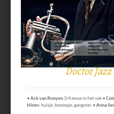
Doctor Jazz
•
Ack van Rooyen
3/4 eeuw in het vak •
Col
Hines
: huisje, boompje, gangster. •
Anna Ser