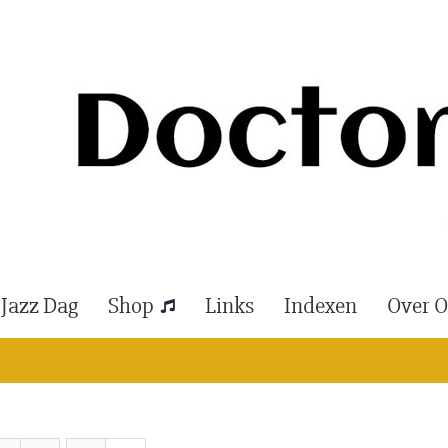
 Jazz Dag
Shop
Links
Indexen
Over 