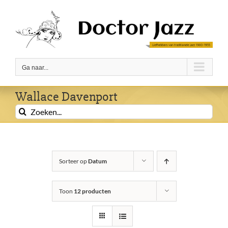
Ga
naar
inhoud
Ga naar...
Wallace Davenport
Zoeken
naar:
Sorteer op
Datum
Toon
12 producten